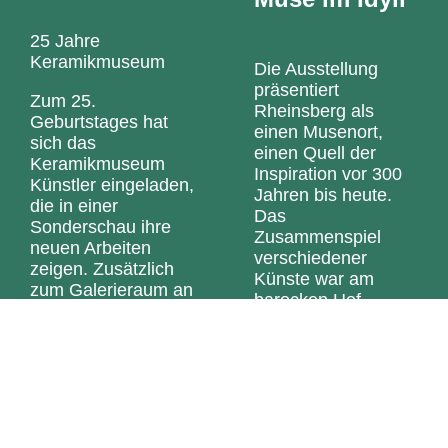
25 Jahre
Keramikmuseum
Die Ausstellung
präsentiert
Zum 25.
Rheinsberg als
Geburtstages hat
einen Musenort,
sich das
einen Quell der
Keramikmuseum
Inspiration vor 300
Künstler eingeladen,
Jahren bis heute.
die in einer
Das
Sonderschau ihre
Zusammenspiel
neuen Arbeiten
verschiedener
zeigen. Zusätzlich
Künste war am
zum Galerieraum an
barocken Hof
der Kirche sind auch
selbstverständlich
einige große Objekte
und ist die Basis der
im Park ausgestellt.
hier gezeigten
Arbeiten. Die
Die Künstler: Antje
Malerei von Silke
Scharfe, Aino Nebel,
Thal entsteht
Anna Arnskötter,
pleinair oder zur