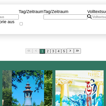
Tag/Zeitraum
Tag/Zeitraum
Volltexts
rie aus
1
2
3
4
5