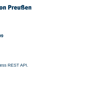
09
ress REST API.