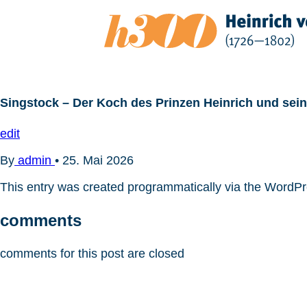
Zum
Inhalt
springen
Singstock – Der Koch des Prinzen Heinrich und se
edit
By
admin
•
25. Mai 2026
This entry was created programmatically via the WordP
comments
comments for this post are closed